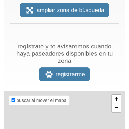
ampliar zona de búsqueda
regístrate y te avisaremos cuando
haya paseadores disponibles en tu
zona
Leaflet
| Map
data ©
OpenStreetMap
registrarme
contributors,
CC-BY-SA
,
Imagery ©
Mapbox
+
buscar al mover el mapa
−