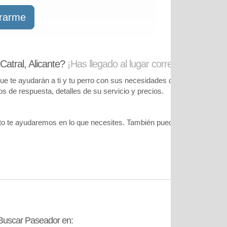
trarme
atral, Alicante?
¡Has llegado al lugar correcto!
te ayudarán a ti y tu perro con sus necesidades de cuidado. Podrás
pos de respuesta, detalles de su servicio y precios.
o te ayudaremos en lo que necesites. También puedes visitar
nuestr
Buscar Paseador en:
Contáctanos: