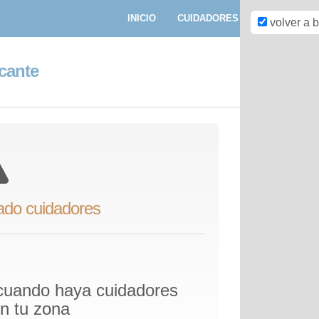
INICIO
CUIDADORES
PASEADORE
volver a 
icante
ado cuidadores
 cuando haya cuidadores
en tu zona